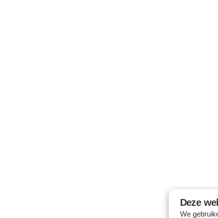
Skip
to
content
Deze web
We gebruike