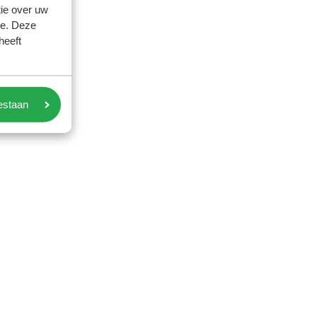
ie over uw
se. Deze
heeft
oestaan