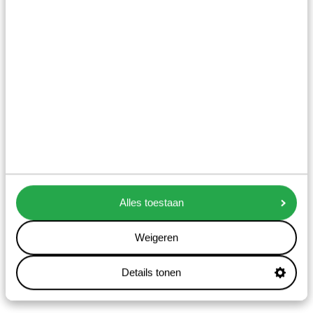
Lezingen
De Vitacademie biedt in samenwerking
met SkillsTown ook
vitaliteitscursussen en
vitaliteitswebinars online aan.
Bedrijven kunnen voor medewerkers
een opleidingsabonnement afsluiten
met diverse cursuspakketten..
Alles toestaan
Weigeren
Lees meer
Details tonen