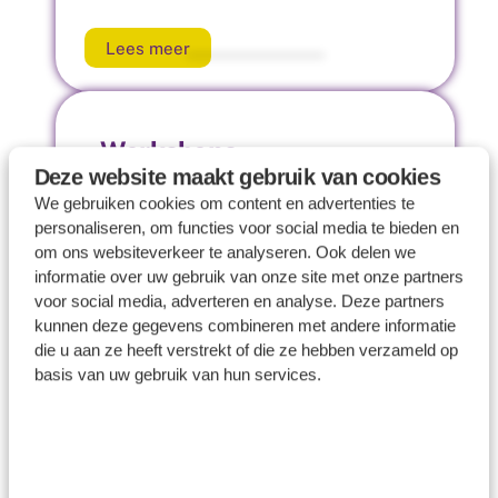
Lees meer
Workshops
Deze website maakt gebruik van cookies
De Vitacademie biedt in samenwerking
We gebruiken cookies om content en advertenties te
met SkillsTown ook
personaliseren, om functies voor social media te bieden en
om ons websiteverkeer te analyseren. Ook delen we
vitaliteitscursussen en
informatie over uw gebruik van onze site met onze partners
vitaliteitswebinars online aan.
voor social media, adverteren en analyse. Deze partners
Bedrijven kunnen voor medewerkers
kunnen deze gegevens combineren met andere informatie
een opleidingsabonnement afsluiten
die u aan ze heeft verstrekt of die ze hebben verzameld op
met diverse cursuspakketten..
basis van uw gebruik van hun services.
Lees meer