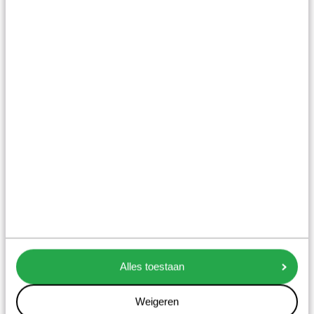
3
Minutes
Wat geeft jou zin?
Wat geeft jou zin? Van vormgever naar
zorggever Van vormgever […]
Lees het artikel
Alles toestaan
Weigeren