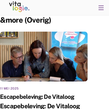
Skip
Me
to
content
&more (Overig)
11 MEI 2025
Escapebeleving: De Vitaloog
Escapebeleving: De Vitaloog