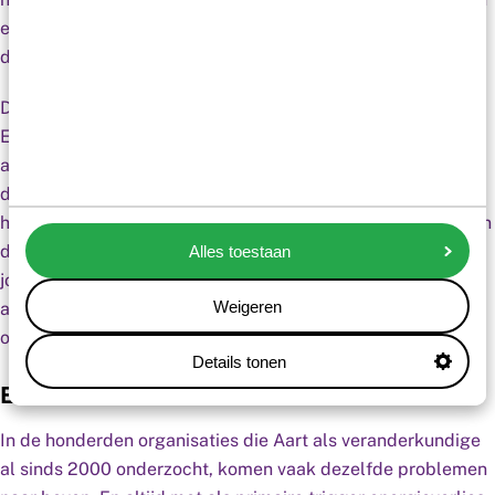
een muur, verliezen de oudsten hun kostbare vitaliteit en
draait vervolgens de hele organisatie hierop vast.”
De sleutel, zegt Bontekoning, ligt bij de jongere generaties.
En in een rap vergrijzende samenleving is het tijdig
aanpassen van samen-werkingsvormen en het updaten van
de automatische piloot van de voorgaande generaties, van
het allergrootste belang. Een (vergrijsde) organisatie waarin
de oudere generaties openstaan voor de updates van de
Alles toestaan
jongste en het updaten actief steunen, is aantrekkelijk voor
Weigeren
alle generaties én voor klanten of cliënten. Het vergroot de
overlevingskans.
Details tonen
ENERGIEVERLIES ALS VITAAL SIGNAAL
In de honderden organisaties die Aart als veranderkundige
al sinds 2000 onderzocht, komen vaak dezelfde problemen