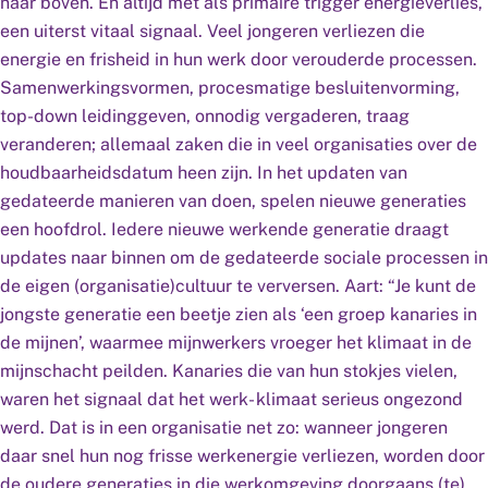
naar boven. En altijd met als primaire trigger energieverlies,
een uiterst vitaal signaal. Veel jongeren verliezen die
energie en frisheid in hun werk door verouderde processen.
Samenwerkingsvormen, procesmatige besluitenvorming,
top-down leidinggeven, onnodig vergaderen, traag
veranderen; allemaal zaken die in veel organisaties over de
houdbaarheidsdatum heen zijn. In het updaten van
gedateerde manieren van doen, spelen nieuwe generaties
een hoofdrol. Iedere nieuwe werkende generatie draagt
updates naar binnen om de gedateerde sociale processen in
de eigen (organisatie)cultuur te verversen. Aart: “Je kunt de
jongste generatie een beetje zien als ‘een groep kanaries in
de mijnen’, waarmee mijnwerkers vroeger het klimaat in de
mijnschacht peilden. Kanaries die van hun stokjes vielen,
waren het signaal dat het werk- klimaat serieus ongezond
werd. Dat is in een organisatie net zo: wanneer jongeren
daar snel hun nog frisse werkenergie verliezen, worden door
de oudere generaties in die werkomgeving doorgaans (te)