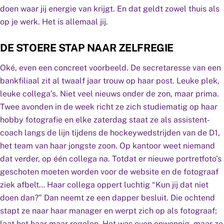
doen waar jij energie van krijgt. En dat geldt zowel thuis als
op je werk. Het is allemaal jij.
DE STOERE STAP NAAR ZELFREGIE
Oké, even een concreet voorbeeld. De secretaresse van een
bankfiliaal zit al twaalf jaar trouw op haar post. Leuke plek,
leuke collega’s. Niet veel nieuws onder de zon, maar prima.
Twee avonden in de week richt ze zich studiematig op haar
hobby fotografie en elke zaterdag staat ze als assistent-
coach langs de lijn tijdens de hockeywedstrijden van de D1,
het team van haar jongste zoon. Op kantoor weet niemand
dat verder, op één collega na. Totdat er nieuwe portretfoto’s
geschoten moeten worden voor de website en de fotograaf
ziek afbelt… Haar collega oppert luchtig “Kun jij dat niet
doen dan?” Dan neemt ze een dapper besluit. Die ochtend
stapt ze naar haar manager en werpt zich op als fotograaf;
laat het haar maar regelen. Het was even onwennig, maar ze