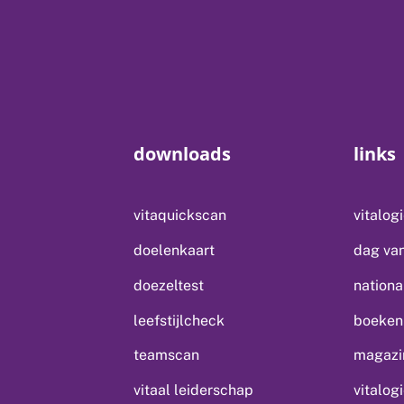
downloads
links
vitaquickscan
vitalog
doelenkaart
dag van
doezeltest
nationa
leefstijlcheck
boeken 
teamscan
magazin
vitaal leiderschap
vitalog