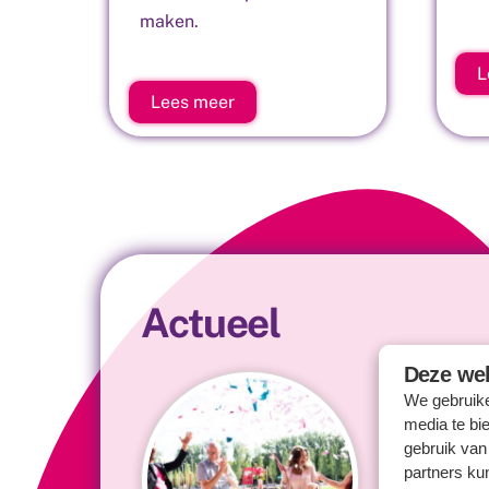
maken.
L
Lees meer
Actueel
Deze web
We gebruike
media te bi
gebruik van
partners ku