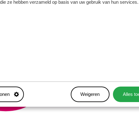
f die ze hebben verzameld op basis van uw gebruik van hun services.
Countdown tot de release
T
van het boek Mentaal in
l
balans
2
6
juni
2025
Vitalogie
tonen
Weigeren
Alles t