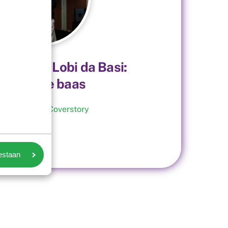
yphoon – Lobi da Basi:
iefde is de baas
9
mei
2025
Coverstory
oestaan