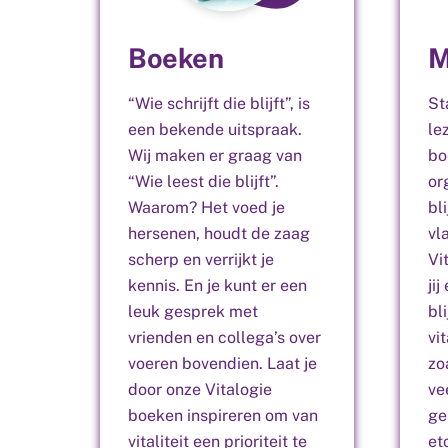
Boeken
M
“Wie schrijft die blijft”, is
St
een bekende uitspraak.
le
Wij maken er graag van
bo
“Wie leest die blijft”.
or
Waarom? Het voed je
bl
hersenen, houdt de zaag
vl
scherp en verrijkt je
Vi
kennis. En je kunt er een
ji
leuk gesprek met
bl
vrienden en collega’s over
vi
voeren bovendien. Laat je
zo
door onze Vitalogie
ve
boeken inspireren om van
ge
vitaliteit een prioriteit te
et