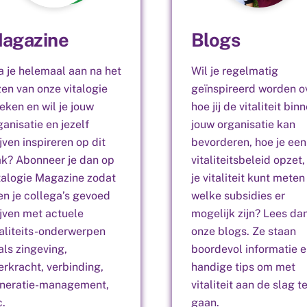
agazine
Blogs
a je helemaal aan na het
Wil je regelmatig
zen van onze vitalogie
geïnspireerd worden o
eken en wil je jouw
hoe jij de vitaliteit bin
ganisatie en jezelf
jouw organisatie kan
ijven inspireren op dit
bevorderen, hoe je een
ak? Abonneer je dan op
vitaliteitsbeleid opzet,
talogie Magazine zodat
je vitaliteit kunt meten
j en je collega’s gevoed
welke subsidies er
ijven met actuele
mogelijk zijn? Lees da
taliteits-onderwerpen
onze blogs. Ze staan
als zingeving,
boordevol informatie 
erkracht, verbinding,
handige tips om met
neratie-management,
vitaliteit aan de slag t
c.
gaan.