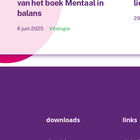
van het boek Mentaal in
l
balans
2
6
juni
2025
Vitalogie
downloads
links