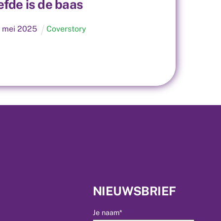
iefde is de baas
9
mei
2025
Coverstory
NIEUWSBRIEF
Je naam*