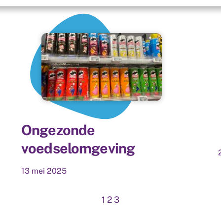
Ongezonde
voedselomgeving
13
mei
2025
1
2
3