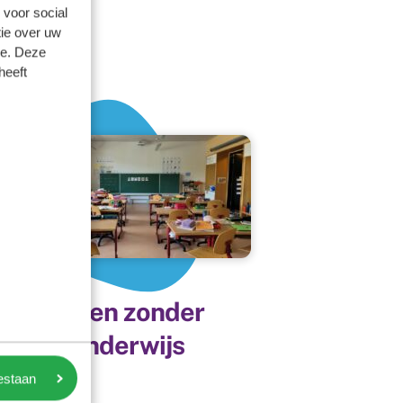
 voor social
ie over uw
se. Deze
heeft
Opgroeien zonder
levensonderwijs
oestaan
28
mei
2025