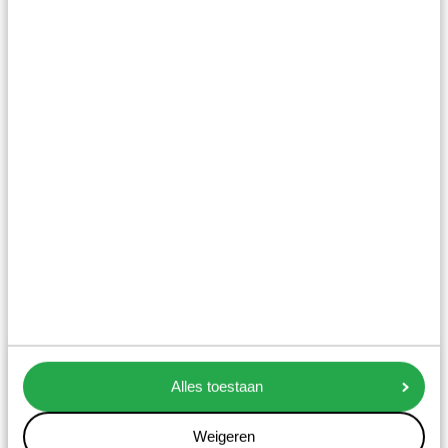
Plank Challenge
24
september
2024
1
2
3
Actueel
Alles toestaan
Weigeren