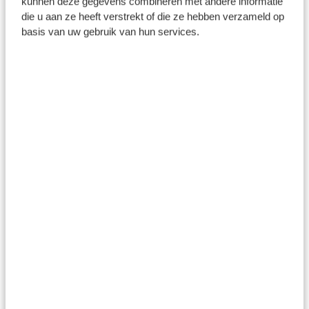
kunnen deze gegevens combineren met andere informatie
darmgezondheid en ziektes
die u aan ze heeft verstrekt of die ze hebben verzameld op
basis van uw gebruik van hun services.
21
november
2024
Snackmoment
12
oktober
2024