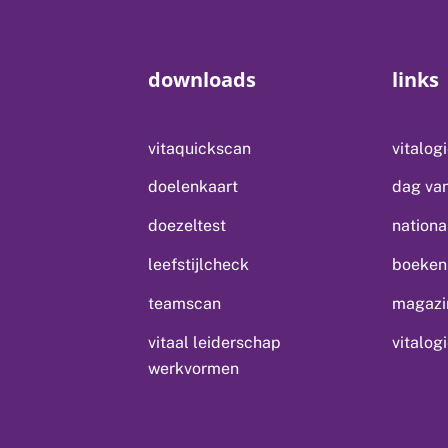
downloads
links
vitaquickscan
vitalog
doelenkaart
dag van
doezeltest
nationa
leefstijlcheck
boeken 
teamscan
magazin
vitaal leiderschap
vitalog
werkvormen