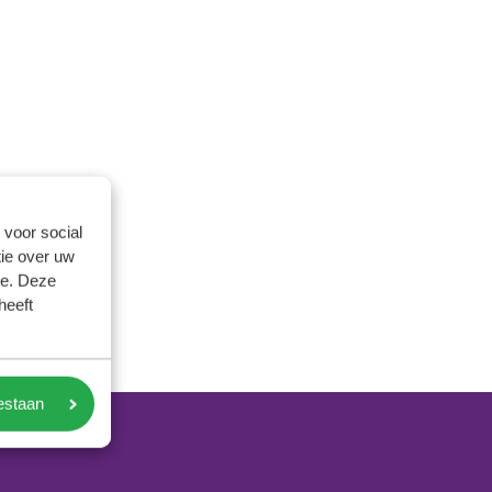
 voor social
ie over uw
se. Deze
heeft
oestaan