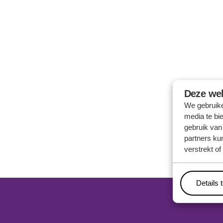
Deze web
We gebruike
media te bi
gebruik van
partners ku
verstrekt o
Details 