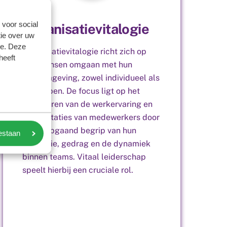
 voor social
Organisatievitalogie
ie over uw
se. Deze
Organisatievitalogie richt zich op
heeft
hoe mensen omgaan met hun
werkomgeving, zowel individueel als
in groepen. De focus ligt op het
verbeteren van de werkervaring en
de prestaties van medewerkers door
een diepgaand begrip van hun
oestaan
motivatie, gedrag en de dynamiek
binnen teams. Vitaal leiderschap
speelt hierbij een cruciale rol.