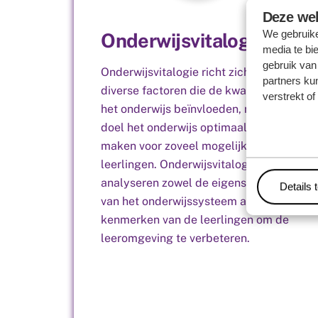
Deze web
We gebruike
Onderwijsvitalogie
media te bi
gebruik van
Onderwijsvitalogie richt zich op de
partners ku
diverse factoren die de kwaliteit van
verstrekt o
het onderwijs beïnvloeden, met als
doel het onderwijs optimaal te
maken voor zoveel mogelijk
leerlingen. Onderwijsvitalogen
analyseren zowel de eigenschappen
Details 
van het onderwijssysteem als de
kenmerken van de leerlingen om de
leeromgeving te verbeteren.