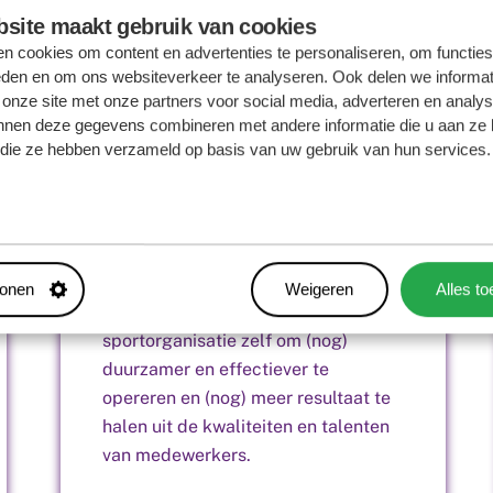
site maakt gebruik van cookies
n cookies om content en advertenties te personaliseren, om functies
Sportvitalogie
eden en om ons websiteverkeer te analyseren. Ook delen we informat
 onze site met onze partners voor social media, adverteren en analy
Sportvitalogie levert een bijdrage
nnen deze gegevens combineren met andere informatie die u aan ze 
aan optimaal presteren in de sport.
f die ze hebben verzameld op basis van uw gebruik van hun services.
Op integrale wijze wordt gewerkt
aan het waarborgen en bevorderen
van de gezondheid en prestaties van
topsporters, tijdens en na de
carrière. Daarnaast richt
tonen
Weigeren
Alles t
Sportvitalogie zich ook op de
sportorganisatie zelf om (nog)
duurzamer en effectiever te
opereren en (nog) meer resultaat te
halen uit de kwaliteiten en talenten
van medewerkers.