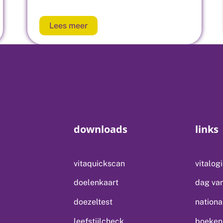
Lees meer
downloads
links
vitaquickscan
vitalog
doelenkaart
dag van
doezeltest
nationa
leefstijlcheck
boeken 