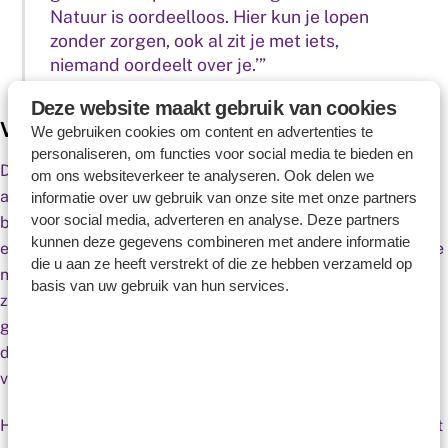
Natuur is oordeelloos. Hier kun je lopen
zonder zorgen, ook al zit je met iets,
niemand oordeelt over je.’”
Deze website maakt gebruik van cookies
Vitamine G voor ontspanning
We gebruiken cookies om content en advertenties te
personaliseren, om functies voor social media te bieden en
Dat gevoel van openheid werkt inderdaad bevrijdend. Net
om ons websiteverkeer te analyseren. Ook delen we
als de natuurlijke prikkels van de wind, de zon, de geur van
informatie over uw gebruik van onze site met onze partners
voor social media, adverteren en analyse. Deze partners
bomen. Dit heeft niet alleen een positief psychologisch
kunnen deze gegevens combineren met andere informatie
effect, maar ook een fysiologisch effect op je lichaam. In de
die u aan ze heeft verstrekt of die ze hebben verzameld op
natuur ben je omgeven door groen, de elementen en
basis van uw gebruik van hun services.
zuurstof. Die groene vitamine, of vitamine G, roept een
gevoel van rust en veiligheid op en helpt je ontspannen. Tel
daarbij op de beweging die helpt om stress in je lijf te
verminderen.
Het is een vitaliserende combinatie: het cortisolniveau daalt