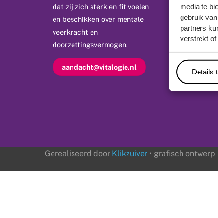
kennis
media te bi
dat zij zich sterk en fit voelen
gebruik van
en beschikken over mentale
netwerk
partners ku
veerkracht en
verstrekt o
actueel
doorzettingsvermogen.
contact
aandacht@vitalogie.nl
Details 
Gerealiseerd door
Klikzuiver
• grafisch ontwerp