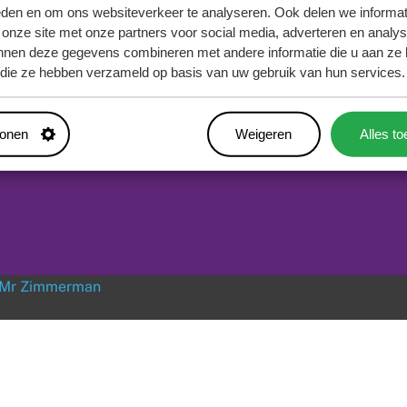
doezeltest
nationa
eden en om ons websiteverkeer te analyseren. Ook delen we informat
 onze site met onze partners voor social media, adverteren en analy
leefstijlcheck
boeken 
nnen deze gegevens combineren met andere informatie die u aan ze 
f die ze hebben verzameld op basis van uw gebruik van hun services.
teamscan
magazin
vitaal leiderschap
vitalog
tonen
Weigeren
Alles t
werkvormen
Mr Zimmerman