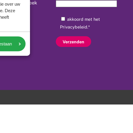
le vitaliteitsweek
ie over uw
se. Deze
vitalogie
heeft
akkoord met het
e vitalogie
Privacybeleid
.*
ie spel
oestaan