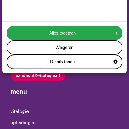
VITALOGIE
Alles toestaan
Vitalogie helpt mensen om inzicht te krijgen in de
factoren die ervoor zorgen dat zij zich sterk en fit voelen
Weigeren
en beschikken over mentale veerkracht en
Details tonen
doorzettingsvermogen.
aandacht@vitalogie.nl
menu
vitalogie
opleidingen