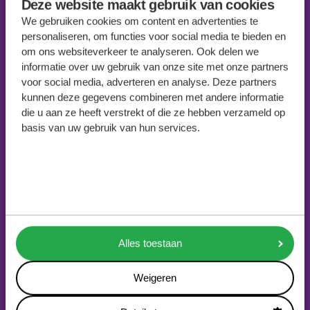
Deze website maakt gebruik van cookies
We gebruiken cookies om content en advertenties te
personaliseren, om functies voor social media te bieden en
om ons websiteverkeer te analyseren. Ook delen we
informatie over uw gebruik van onze site met onze partners
voor social media, adverteren en analyse. Deze partners
VITALOGIE
kunnen deze gegevens combineren met andere informatie
die u aan ze heeft verstrekt of die ze hebben verzameld op
basis van uw gebruik van hun services.
Vitalogie helpt mensen om inzicht te krijgen in de
factoren die ervoor zorgen dat zij zich sterk en fit voelen
en beschikken over mentale veerkracht en
doorzettingsvermogen.
aandacht@vitalogie.nl
Alles toestaan
menu
Weigeren