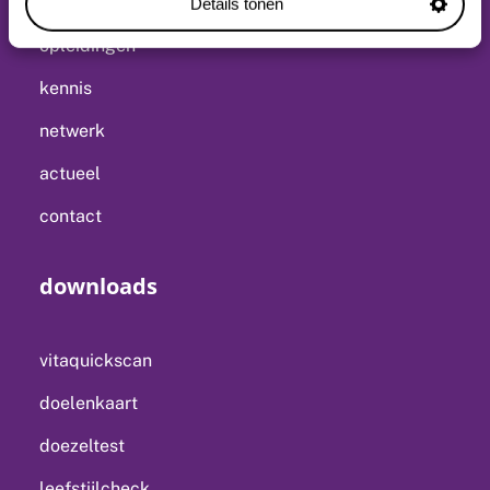
vitalogie
Details tonen
opleidingen
kennis
netwerk
actueel
contact
downloads
vitaquickscan
doelenkaart
doezeltest
leefstijlcheck