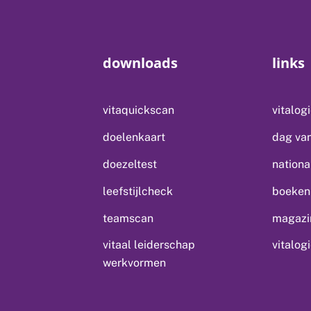
downloads
links
vitaquickscan
vitalog
doelenkaart
dag van
doezeltest
nationa
leefstijlcheck
boeken 
teamscan
magazin
vitaal leiderschap
vitalog
werkvormen