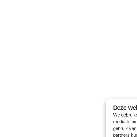
Deze web
We gebruike
media te bi
gebruik van
partners ku