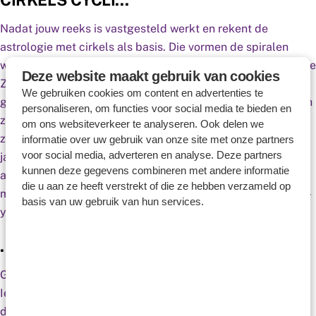
CIRKELS CYCLI…
Nadat jouw reeks is vastgesteld werkt en rekent de
astrologie met cirkels als basis. Die vormen de spiralen
waarin we cirkelgewijs groeien. We draaien in een jaar om de
Deze website maakt gebruik van cookies
Zon dan zijn we fysiek een jaar ouder en een jaar wijzer. Zo
We gebruiken cookies om content en advertenties te
groeien we. Er zijn talloze cycli te duiden hemellichamen en
personaliseren, om functies voor social media te bieden en
zaken die in verhouding tot elkaar cirkelen. Sommige cycli
om ons websiteverkeer te analyseren. Ook delen we
zijn kort andere lang. De Maan heeft een maand de Zon een
informatie over uw gebruik van onze site met onze partners
voor social media, adverteren en analyse. Deze partners
jaar Jupiter 12 jaar Saturnus 28 jaar. Saturnus heeft
kunnen deze gegevens combineren met andere informatie
astrologisch de symboliek van structureren en conserveren
die u aan ze heeft verstrekt of die ze hebben verzameld op
meegekregen. Saturnus is tijd. Daar komt zelfs onze ‘seven-
basis van uw gebruik van hun services.
year itch’ vandaan.
…EN DE 7-YEAR ITCH
Gerbrand: “Ga maar na; je wilt elke zeven jaar iets anders.
Iedereen maakt dit mee. Tot je 7de word je vooral mobiel
daarna leer je verantwoordelijkheden kennen als school en