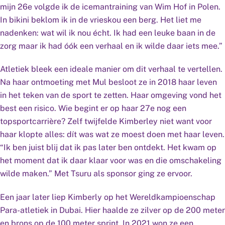
mijn 26e volgde ik de icemantraining van Wim Hof in Polen.
In bikini beklom ik in de vrieskou een berg. Het liet me
nadenken: wat wil ik nou écht. Ik had een leuke baan in de
zorg maar ik had óók een verhaal en ik wilde daar iets mee.”
Atletiek bleek een ideale manier om dit verhaal te vertellen.
Na haar ontmoeting met Mul besloot ze in 2018 haar leven
in het teken van de sport te zetten. Haar omgeving vond het
best een risico. Wie begint er op haar 27e nog een
topsportcarrière? Zelf twijfelde Kimberley niet want voor
haar klopte alles: dít was wat ze moest doen met haar leven.
“Ik ben juist blij dat ik pas later ben ontdekt. Het kwam op
het moment dat ik daar klaar voor was en die omschakeling
wilde maken.” Met Tsuru als sponsor ging ze ervoor.
Een jaar later liep Kimberly op het Wereldkampioenschap
Para-atletiek in Dubai. Hier haalde ze zilver op de 200 meter
en brons op de 100 meter sprint. In 2021 won ze een