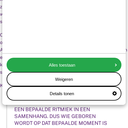
zaken praat. Dit biedt grip en houvast. En het brengt
weerbaarheid richting en rust. Zo draagt de stand van de
sterren mogelijk bij aan jouw vitaliteit.”
Over één ding is Gerbrand heel stellig: “Astrologie is geen
oplossing voor medische of psychologische aandoeningen.
Astrologie biedt je verhelderend inzicht.” Voor dat inzicht en
een nieuw en boeiend perspectief op jouw vitale zoektocht
kun je dus dagelijks te rade gaan tussen de eeuwenoude
Alles toestaan
sterren.
Weigeren
Kijk voor meer info en input op www.dovalij.nl
Details tonen
DE STERREN EN PLANETEN BEWEGEN IN
EEN BEPAALDE RITMIEK IN EEN
SAMENHANG. DUS WIE GEBOREN
WORDT OP DAT BEPAALDE MOMENT IS