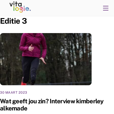
Skip
Me
to
content
Editie 3
30 MAART 2023
Wat geeft jou zin? Interview kimberley
alkemade